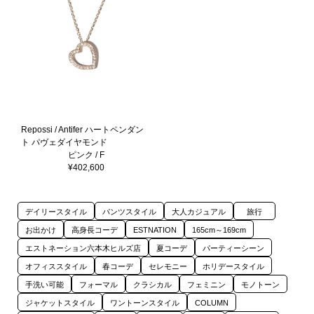
Repossi / Antifer ハートペンダン
ト パヴェダイヤモンド
ピンク / F
¥402,600
デイリースタイル
パンツスタイル
大人カジュアル
旅行
お出かけ
高身長コーデ
ESTNATION
165cm～169cm
エストネーション六本木ヒルズ店
夏コーデ
パーティーシーン
オフィススタイル
春コーデ
セレモニー
ホリデースタイル
手洗い可能
フォーマル
クラシカル
フェミニン
モノトーン
ジャケットスタイル
ワントーンスタイル
COLUMN