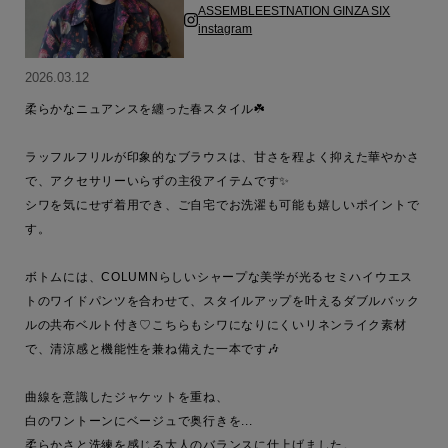
ASSEMBLEESTNATION GINZA SIX
instagram
2026.03.12
柔らかなニュアンスを纏った春スタイル☘️

ラッフルフリルが印象的なブラウスは、甘さを程よく抑えた華やかさ
で、アクセサリーいらずの主役アイテムです✨

シワを気にせず着用でき、ご自宅でお洗濯も可能も嬉しいポイントで
す。

ボトムには、COLUMNらしいシャープな美学が光るセミハイウエス
トのワイドパンツを合わせて、スタイルアップを叶えるダブルバック
ルの共布ベルト付き♡こちらもシワになりにくいリネンライク素材
で、清涼感と機能性を兼ね備えた一本です🎶

曲線を意識したジャケットを重ね、

白のワントーンにベージュで奥行きを...

柔らかさと洗練を感じる大人のバランスに仕上げました。
