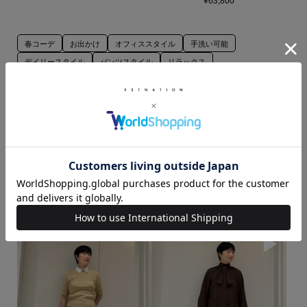
¥63,800
春コーデ
お出かけ
オフィススタイル
手洗い可能
デイリースタイル
パンツスタイル
リラックス
カジュアルスタイル
ジャケットスタイル
レイヤードスタイル
スラックス
165cm～169cm
COLUMN
ESTNATION EXCLUSIVE
Tシャツ・カットソー
シャツ・ブラウス
ニット・セーター
カーディガン・ボレロ
デニムジャケット
パンプス
ピアス
アッセンブルエストネーションGINZA SIX店
気温20度から25度
気温25度から30度
このスタッフの他のスタイリング