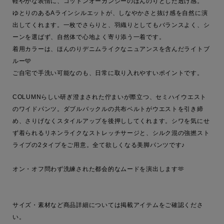
軽やかな表情に、コットンオーガンジーのほんのりとした透け感。

ゆとりのあるAラインシルエットが、しなやかさと抜け感を自然に演
出してくれます。一枚でさらりと、羽織りとしてもバランスよく、シ
ーンを選ばず、自然体で心地よく寄り添う一着です。

着用カラーは、ほんのりデニムライクなニュアンスを含んだライトブ
ルー🩵

ご自宅で手洗い可能なのも、日常に取り入れやすいポイントです。

COLUMNらしい研ぎ澄まされた佇まいが際立つ、セミハイウエスト
のワイドパンツ。ダブルバックルの共布ベルトがウエストを引き締
め、さりげなくスタイルアップを後押ししてくれます。シワを気にせ
ず着られるリネンライクなストレッチサージと、シルク混の強撚スト
ライプの2タイプをご用意。全て欲しくなる美脚パンツです♪

オン・オフ問わず洗練された都会的なムードを演出します🫶

サイズ・素材など商品詳細については掲載アイテムをご確認くださ
い。
