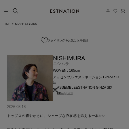
TOP
STAFF STYLING
スタイリングをお気に入り登録
NISHIMURA
ニシムラ
WOMEN / 165cm
アッセンブル エストネーション GINZA SIX
店
ASSEMBLEESTNATION GINZA SIX
instagram
2026.03.18
トップスの軽やかさに、シャープな存在感を添える一本✨✨
