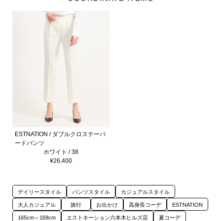
ESTNATION / ダブルクロステーパ
ードパンツ
ホワイト / 38
¥26,400
デイリースタイル
パンツスタイル
カジュアルスタイル
大人カジュアル
旅行
お出かけ
高身長コーデ
ESTNATION
165cm～169cm
エストネーション六本木ヒルズ店
夏コーデ