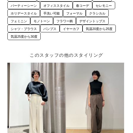
パーティーシーン
オフィススタイル
春コーデ
セレモニー
ホリデースタイル
手洗い可能
フォーマル
クラシカル
フェミニン
モノトーン
フラワー柄
デザイントップス
シャツ・ブラウス
パンプス
イヤーカフ
気温20度から25度
気温25度から30度
このスタッフの他のスタイリング