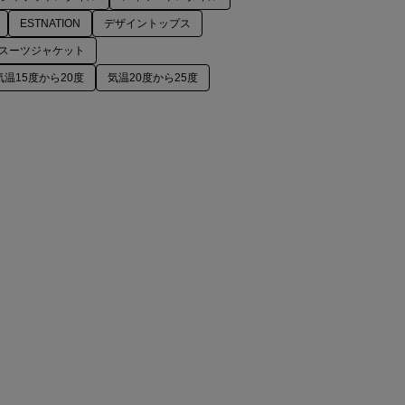
ESTNATION
デザイントップス
スーツジャケット
気温15度から20度
気温20度から25度