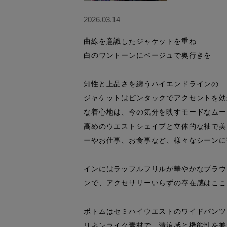
2026.03.14
曲線を意識したジャケットを重ね

白のワントーンにベージュで奥行きを

知性と上品さを纏うハイエンドラインの

ジャケットはピンタックでアクセントを効
な着心地は、今の気分を映すモードなムード
高めのウエストシェイプと立体的な袖で美
ーやお仕事、お食事など、様々なシーンに
インにはラッフルフリルが華やかなブラウ
ンで、アクセサリーいらずの存在感はここ
ボトムはセミハイウエストのワイドパンツ。
リネンライク素材で、清涼感と機能性を兼