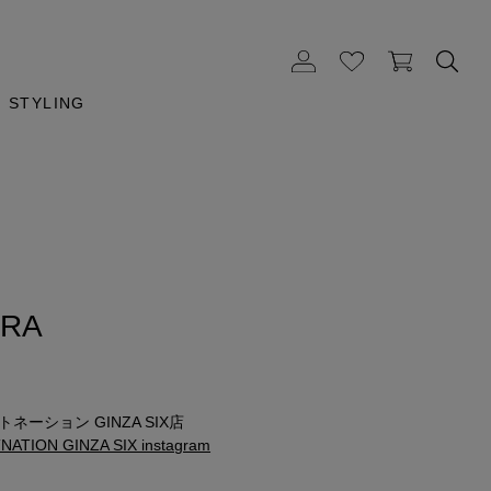
STYLING
URA
ネーション GINZA SIX店
ATION GINZA SIX instagram