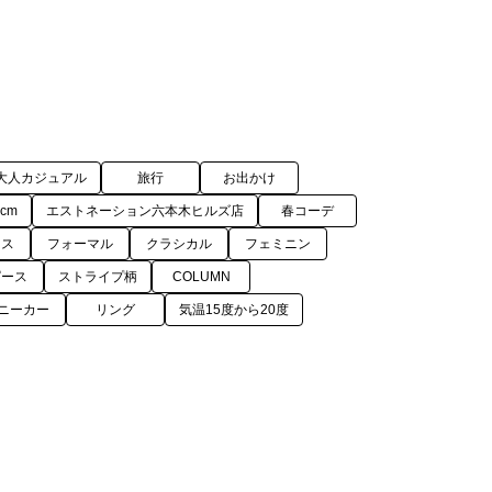
大人カジュアル
旅行
お出かけ
9cm
エストネーション六本木ヒルズ店
春コーデ
クス
フォーマル
クラシカル
フェミニン
ピース
ストライプ柄
COLUMN
ニーカー
リング
気温15度から20度