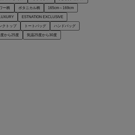
ワー柄
ボタニカル柄
165cm～169cm
LUXURY
ESTNATION EXCLUSIVE
ンクトップ
トートバッグ
ハンドバッグ
0度から25度
気温25度から30度