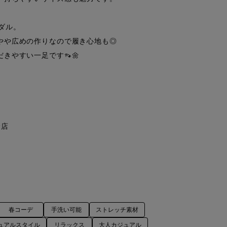
ダル。

や広めの作りなので履き心地も◎

やすい一足です👡🌼

店

春コーデ
手洗い可能
ストレッチ素材
ュアルスタイル
リラックス
大人カジュアル