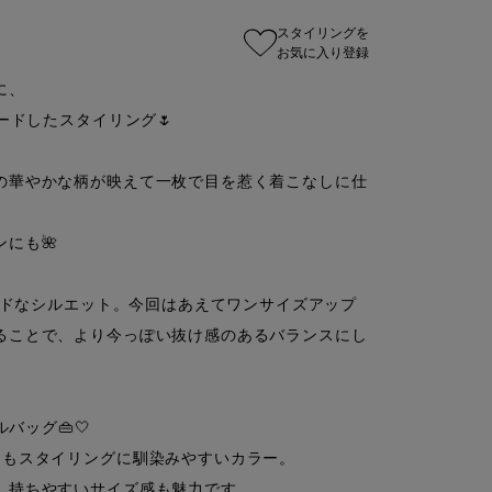
スタイリングを
お気に入り登録
に、

ードしたスタイリング🌷

の華やかな柄が映えて一枚で目を惹く着こなしに仕
も🌺

ワイドなシルエット。今回はあえてワンサイズアップ
ることで、より今っぽい抜け感のあるバランスにし
ッグ👜🤍

もスタイリングに馴染みやすいカラー。

持ちやすいサイズ感も魅力です。
