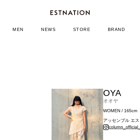
MEN
NEWS
STORE
BRAND
OYA
オオヤ
WOMEN / 165cm
アッセンブル エ
column_official