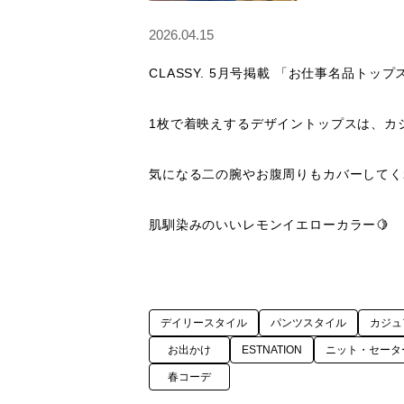
2026.04.15
CLASSY. 5月号掲載 「お仕事名品トップ
1枚で着映えするデザイントップスは、カ
気になる二の腕やお腹周りもカバーしてく
肌馴染みのいいレモンイエローカラー🍋
デイリースタイル
パンツスタイル
カジュ
お出かけ
ESTNATION
ニット・セータ
春コーデ