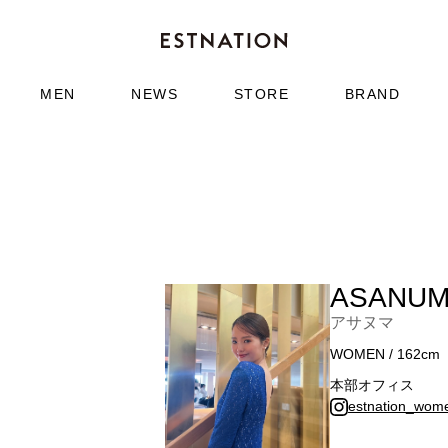
MEN
NEWS
STORE
BRAND
ASANU
アサヌマ
WOMEN / 162cm
本部オフィス
estnation_wom