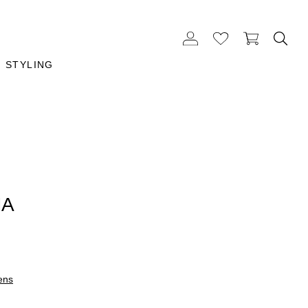
STYLING
MA
ens