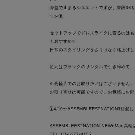
骨盤で止まるシルエットですが、普段36
す✂️🧵

セットアップでドレスライクに着るのはも
もおすすめ✨

日常のスタイリングをさりげなく格上げし
足元はブラックのサンダルで引き締めて、大
※高輪店でのお取り扱いはございません。

お取り寄せは可能ですので、お気軽にお問
🗓️4/10〜ASSEMBLEESTNATION3
ASSEMBLEESTNATION NEWoMan高輪店
TEL: 03-6277-4155
