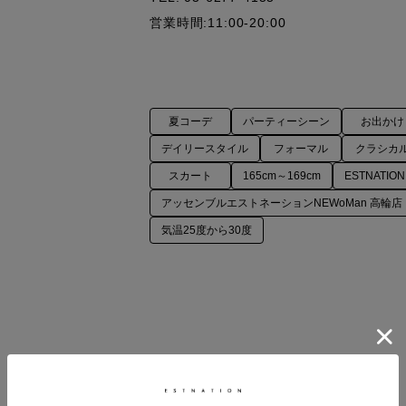
営業時間:11:00-20:00
夏コーデ
パーティーシーン
お出かけ
デイリースタイル
フォーマル
クラシカ
スカート
165cm～169cm
ESTNATION
アッセンブルエストネーションNEWoMan 高輪店
気温25度から30度
COORDINATE ITEMS