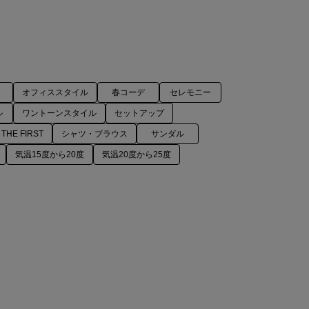
オフィススタイル
春コーデ
セレモニー
ル
ワントーンスタイル
セットアップ
 THE FIRST
シャツ・ブラウス
サンダル
気温15度から20度
気温20度から25度