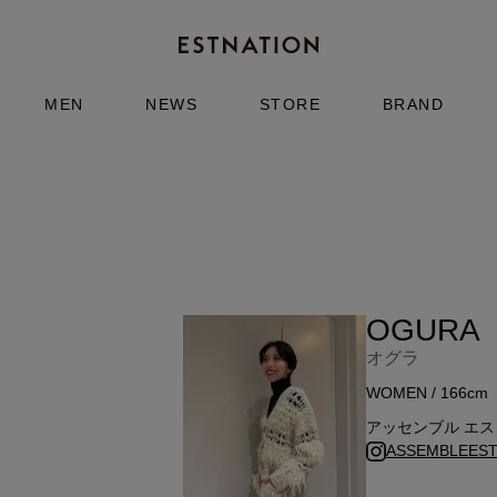
MEN
NEWS
STORE
BRAND
OGURA
オグラ
WOMEN / 166cm
アッセンブル エ
ASSEMBLEESTN