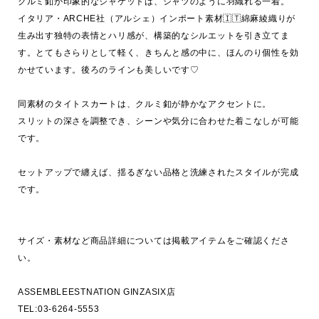
クルミ釦が印象的なジャケットは、シャツのように羽織れる一着。

イタリア・ARCHE社（アルシェ）インポート素材🇮🇹綿麻綾織りが
生み出す独特の表情とハリ感が、構築的なシルエットを引き立てま
す。とてもさらりとして軽く、きちんと感の中に、ほんのり個性を効
かせています。後ろのラインも美しいです♡

同素材のタイトスカートは、クルミ釦が静かなアクセントに。

スリットの深さを調整でき、シーンや気分に合わせた着こなしが可能
です。

セットアップで纏えば、揺るぎない品格と洗練されたスタイルが完成
です。

サイズ・素材など商品詳細については掲載アイテムをご確認くださ
い。

ASSEMBLEESTNATION GINZASIX店

TEL:03-6264-5553
