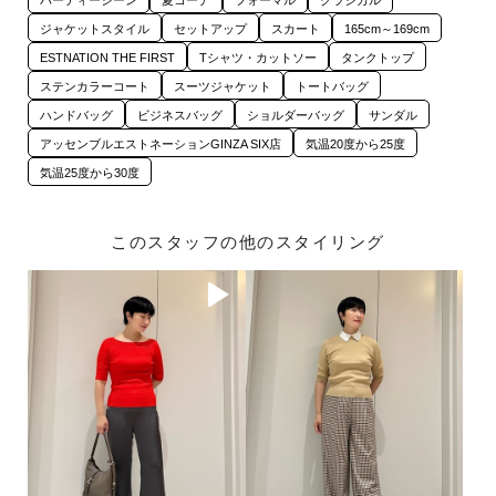
ジャケットスタイル
セットアップ
スカート
165cm～169cm
ESTNATION THE FIRST
Tシャツ・カットソー
タンクトップ
ステンカラーコート
スーツジャケット
トートバッグ
ハンドバッグ
ビジネスバッグ
ショルダーバッグ
サンダル
アッセンブルエストネーションGINZA SIX店
気温20度から25度
気温25度から30度
このスタッフの他のスタイリング