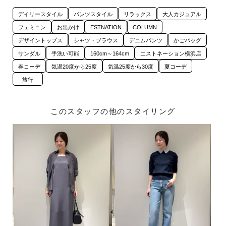
デイリースタイル
パンツスタイル
リラックス
大人カジュアル
フェミニン
お出かけ
ESTNATION
COLUMN
デザイントップス
シャツ・ブラウス
デニムパンツ
かごバッグ
サンダル
手洗い可能
160cm～164cm
エストネーション横浜店
春コーデ
気温20度から25度
気温25度から30度
夏コーデ
旅行
このスタッフの他のスタイリング