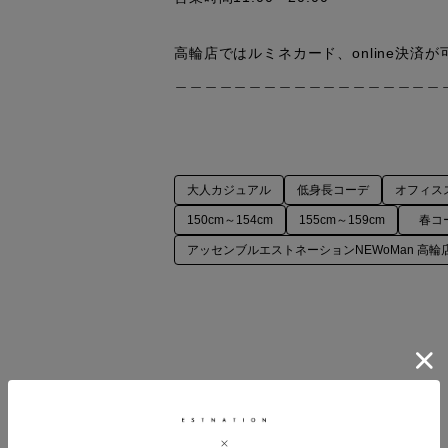
高輪店ではルミネカード、online決済が
大人カジュアル
低身長コーデ
オフィス
150cm～154cm
155cm～159cm
春コ
アッセンブルエストネーションNEWoMan 高輪
COORDINATE ITEMS