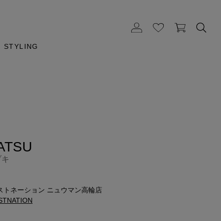
STYLING
ATSU
ヅキ
m
ストネーション ニュウマン高輪店
STNATION