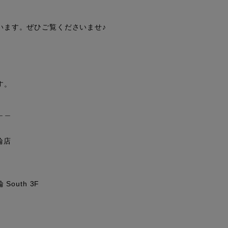
ます。ぜひご覧くださいませ♪

。

＿

輪店

uth 3F
