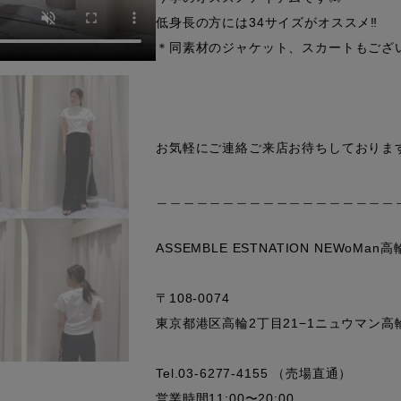
低身長の方には34サイズがオススメ‼︎

＊同素材のジャケット、スカートもござい
お気軽にご連絡ご来店お待ちしております
＿＿＿＿＿＿＿＿＿＿＿＿＿＿＿＿＿＿＿
ASSEMBLE ESTNATION NEWoMan高
〒108-0074 

東京都港区高輪2丁目21−1ニュウマン高輪 So
Tel.03-6277-4155 （売場直通）

営業時間11:00〜20:00
