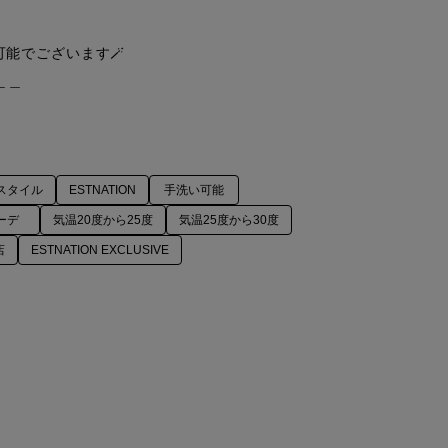
可能でございます🪄

スタイル
ESTNATION
手洗い可能
ーデ
気温20度から25度
気温25度から30度
店
ESTNATION EXCLUSIVE