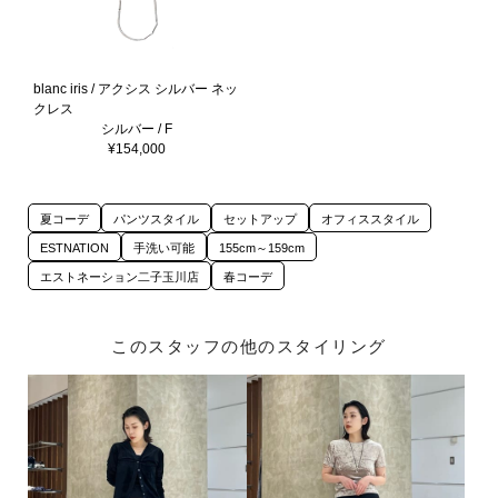
blanc iris / アクシス シルバー ネッ
クレス
シルバー / F
¥154,000
夏コーデ
パンツスタイル
セットアップ
オフィススタイル
ESTNATION
手洗い可能
155cm～159cm
エストネーション二子玉川店
春コーデ
このスタッフの他のスタイリング