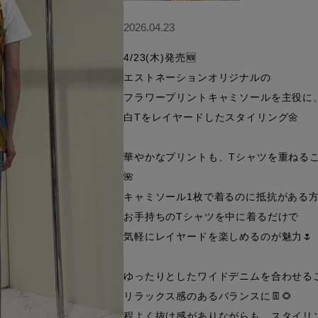
2026.04.23
4/23(木)発売🆕

エストネーションオリジナルの

フラワープリントキャミソールを主役に、
白Tをレイヤードしたスタイリング🌼

華やかなプリントも、Tシャツを重ねる
🌺

キャミソール1枚で着るのに抵抗がある方
お手持ちのTシャツを中に着るだけで

気軽にレイヤードを楽しめるのが魅力🌷

ゆったりとしたワイドデニムを合わせるこ
リラックス感のあるバランスに👖🌻

程よく抜け感がありながらも、スタイリン