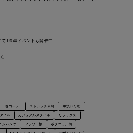
3店舗にて1周年イベントも開催中！

店

春コーデ
ストレッチ素材
手洗い可能
タイル
カジュアルスタイル
リラックス
ニムパンツ
フラワー柄
ボタニカル柄