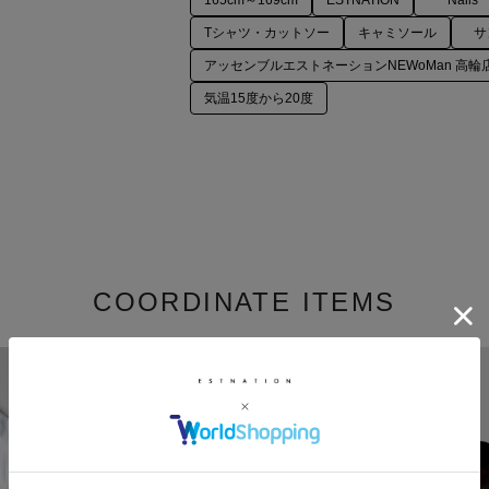
165cm～169cm
ESTNATION
Nails
Tシャツ・カットソー
キャミソール
サ
アッセンブルエストネーションNEWoMan 高輪
気温15度から20度
COORDINATE ITEMS