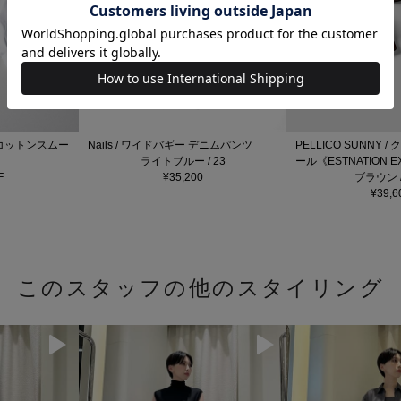
ニ コットンスムー
Nails / ワイドバギー デニムパンツ
PELLICO SUNNY 
ライトブルー / 23
ール《ESTNATION E
F
¥35,200
ブラウン / 
¥39,6
このスタッフの他のスタイリング