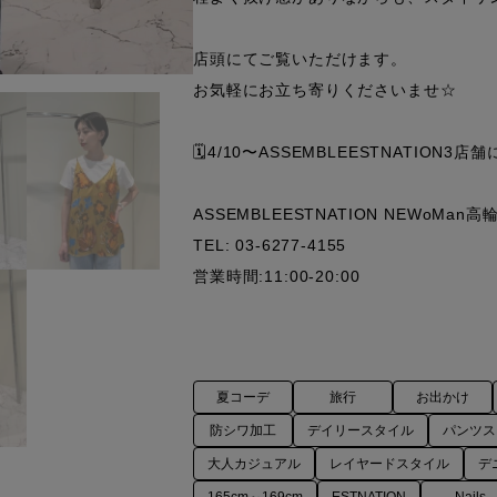
店頭にてご覧いただけます。

お気軽にお立ち寄りくださいませ☆

🗓️4/10〜ASSEMBLEESTNATION
ASSEMBLEESTNATION NEWoMan高輪
TEL: 03-6277-4155

営業時間:11:00-20:00
夏コーデ
旅行
お出かけ
防シワ加工
デイリースタイル
パンツス
大人カジュアル
レイヤードスタイル
デ