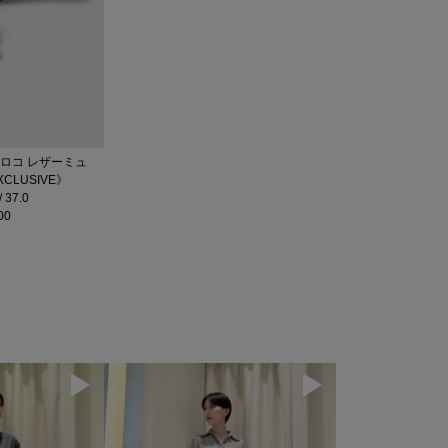
/ クロコ レザーミュ
XCLUSIVE》
37.0
00