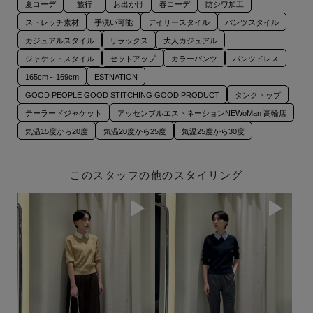
夏コーデ
旅行
お出かけ
春コーデ
防シワ加工
ストレッチ素材
手洗い可能
デイリースタイル
パンツスタイル
カジュアルスタイル
リラックス
大人カジュアル
ジャケットスタイル
セットアップ
カラーパンツ
パンツドレス
165cm～169cm
ESTNATION
GOOD PEOPLE GOOD STITCHING GOOD PRODUCT
タンクトップ
テーラードジャケット
アッセンブルエストネーションNEWoMan 高輪店
気温15度から20度
気温20度から25度
気温25度から30度
このスタッフの他のスタイリング