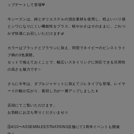
ップデートして登場🤎

今シーズンは、綿とポリエステルの混合素材を使用し、程よいハリ感
とシワになりにくい機能性をプラス。軽やかさはそのままに、ごわつ
かず快適にお召しいただけます🌿

カラーはブラックとブラウンに加え、同型でネイビーのピンストライ
プ柄の3色展開。

セットで揃えておくことで、幅広いスタイリングに対応できる汎用性
の高さも魅力です✨

さらに今年は、ダブルジャケットに加えてジレタイプも登場。レイヤ
ードの幅が広がり、着回し力が一層アップしました🌷

店頭にてご覧いただけます。

お気軽にお立ち寄りくださいませ☆

🗓️4/10〜ASSEMBLEESTNATION3店舗にて1周年イベントも開催
中！
