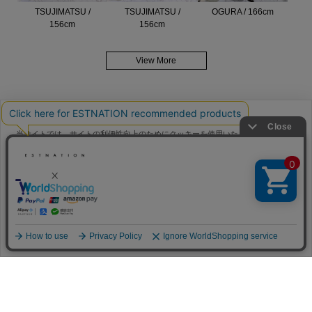
OGURA / 166cm
TSUJIMATSU /
TSUJIMATSU /
156cm
156cm
View More
当サイトでは、サイトの利便性向上のためにクッキーを使用いたします。ボタン
から同意の可否を選択してください。選択せずにページを移動した場合、クッキ
メンバーサービス
ーの使用に同意したことになります。クッキーを通じて収集する情報には「お客
クッキーポリシ
様個人を特定できる情報」は一切含まれておりません。詳細は
ー
をご確認ください。
HELP
FAQ
同意する
同意しない
クッキー設定
CONTACT
MAIL MAGAZINE