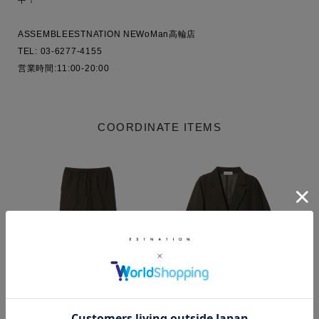
ASSEMBLEESTNATION NEWoMan高輪店

TEL: 03-6277-4155

営業時間:11:00-20:00
COORDINATE ITEMS