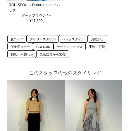
ROH SEOUL / Dubu shoulder バ
ッグ
ダークブラウン / F
¥41,800
夏コーデ
デイリースタイル
パンツスタイル
お出かけ
低身長コーデ
COLUMN
デザイントップス
手洗い可能
150cm～154cm
気温25度から30度
このスタッフの他のスタイリング