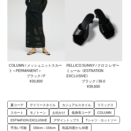
COLUMN / メッシュニットスカー
PELLICO SUNNY / クロコ レザー
ト＜PERMANENT＞
ミュール《ESTNATION
ブラック / F
EXCLUSIVE》
¥30,800
ブラック / 36.0
¥39,600
夏コーデ
デイリースタイル
カジュアルスタイル
リラックス
スカート
モノトーン
お出かけ
低身長コーデ
COLUMN
ESTNATION EXCLUSIVE
デザイントップス
Tシャツ・カットソー
手洗い可能
150cm～154cm
気温25度から30度