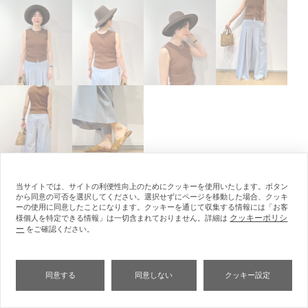
当サイトでは、サイトの利便性向上のためにクッキーを使用いたします。ボタン
から同意の可否を選択してください。選択せずにページを移動した場合、クッキ
スタイリングをお気に入り登録
ーの使用に同意したことになります。クッキーを通じて収集する情報には「お客
クッキーポリシ
様個人を特定できる情報」は一切含まれておりません。詳細は
ー
をご確認ください。
TOYO
トヨ
WOMEN / 166cm
同意する
同意しない
クッキー設定
エストネーション六本木ヒルズ店