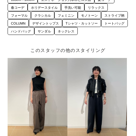
春コーデ
ホリデースタイル
手洗い可能
リラックス
フォーマル
クラシカル
フェミニン
モノトーン
ストライプ柄
COLUMN
デザイントップス
Tシャツ・カットソー
トートバッグ
ハンドバッグ
サンダル
ネックレス
このスタッフの他のスタイリング