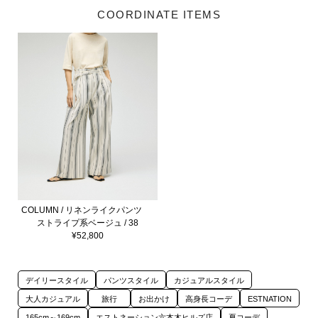
COORDINATE ITEMS
COLUMN / リネンライクパンツ
ストライプ系ベージュ / 38
¥52,800
デイリースタイル
パンツスタイル
カジュアルスタイル
大人カジュアル
旅行
お出かけ
高身長コーデ
ESTNATION
165cm～169cm
エストネーション六本木ヒルズ店
夏コーデ