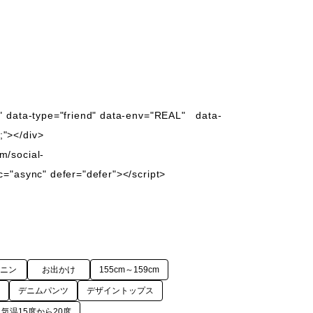




a" data-type="friend" data-env="REAL"   data-
"></div>

m/social-
nc="async" defer="defer"></script>

ミニン
お出かけ
155cm～159cm
デニムパンツ
デザイントップス
気温15度から20度