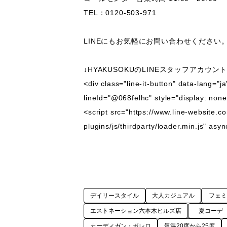
TEL：0120-503-971

LINEにもお気軽にお問い合わせください。
↓HYAKUSOKUのLINEスタッフアカウント
<div class="line-it-button" data-lang="j
lineId="@068felhc" style="display: none;
<script src="https://www.line-website.co
plugins/js/thirdparty/loader.min.js" asy
デイリースタイル
大人カジュアル
フェ
エストネーション六本木ヒルズ店
夏コーデ
カーディガン・ボレロ
気温20度から25度