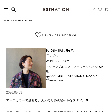
TOP
STAFF STYLING
スタイリングをお気に入り登録
NISHIMURA
ニシムラ
WOMEN / 165cm
アッセンブル エストネーション GINZA SIX
店
ASSEMBLEESTNATION GINZA SIX
instagram
2026.05.03
アースカラーで魅せる、大人のための軽やかなスタイル🌳
