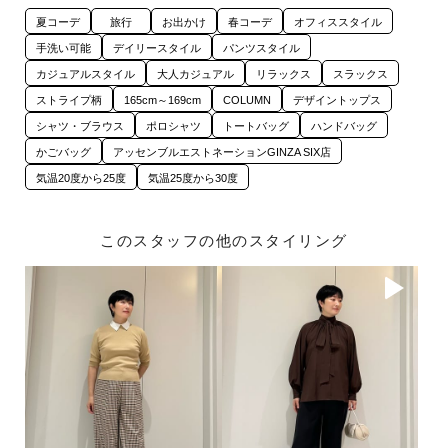
夏コーデ
旅行
お出かけ
春コーデ
オフィススタイル
手洗い可能
デイリースタイル
パンツスタイル
カジュアルスタイル
大人カジュアル
リラックス
スラックス
ストライプ柄
165cm～169cm
COLUMN
デザイントップス
シャツ・ブラウス
ポロシャツ
トートバッグ
ハンドバッグ
かごバッグ
アッセンブルエストネーションGINZA SIX店
気温20度から25度
気温25度から30度
このスタッフの他のスタイリング