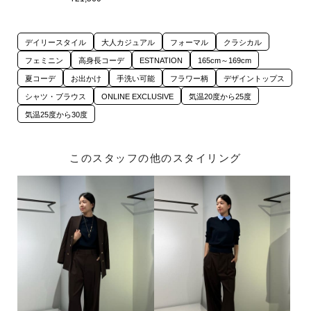
デイリースタイル
大人カジュアル
フォーマル
クラシカル
フェミニン
高身長コーデ
ESTNATION
165cm～169cm
夏コーデ
お出かけ
手洗い可能
フラワー柄
デザイントップス
シャツ・ブラウス
ONLINE EXCLUSIVE
気温20度から25度
気温25度から30度
このスタッフの他のスタイリング