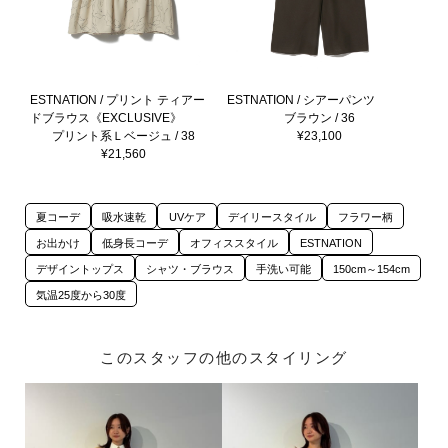
ESTNATION / プリント ティアー
ESTNATION / シアーパンツ
ドブラウス《EXCLUSIVE》
ブラウン / 36
プリント系Ｌベージュ / 38
¥23,100
¥21,560
夏コーデ
吸水速乾
UVケア
デイリースタイル
フラワー柄
お出かけ
低身長コーデ
オフィススタイル
ESTNATION
デザイントップス
シャツ・ブラウス
手洗い可能
150cm～154cm
気温25度から30度
このスタッフの他のスタイリング