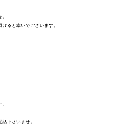
。

けると幸いでございます。



。

話下さいませ。
