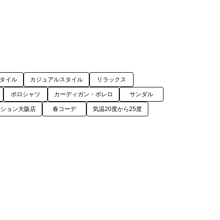
タイル
カジュアルスタイル
リラックス
ポロシャツ
カーディガン・ボレロ
サンダル
ーション大阪店
春コーデ
気温20度から25度