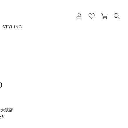
STYLING
O
m
ン大阪店
ka