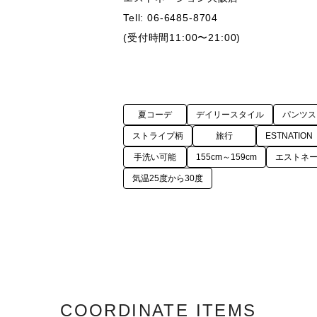
Tell: 06-6485-8704

夏コーデ
デイリースタイル
パンツス
ストライプ柄
旅行
ESTNATION
手洗い可能
155cm～159cm
エストネ
気温25度から30度
COORDINATE ITEMS