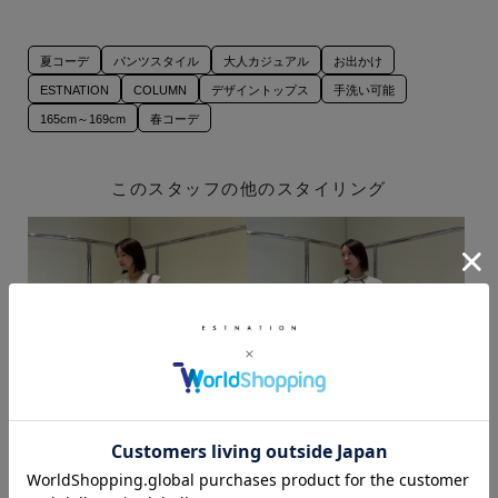
夏コーデ
パンツスタイル
大人カジュアル
お出かけ
ESTNATION
COLUMN
デザイントップス
手洗い可能
165cm～169cm
春コーデ
このスタッフの他のスタイリング