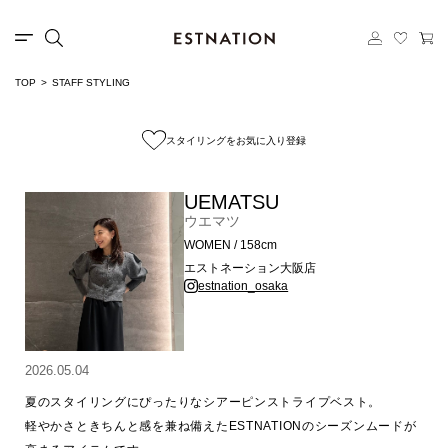
TOP
STAFF STYLING
スタイリングをお気に入り登録
UEMATSU
ウエマツ
WOMEN / 158cm
エストネーション大阪店
estnation_osaka
2026.05.04
夏のスタイリングにぴったりなシアーピンストライプベスト。

軽やかさときちんと感を兼ね備えたESTNATIONのシーズンムードが