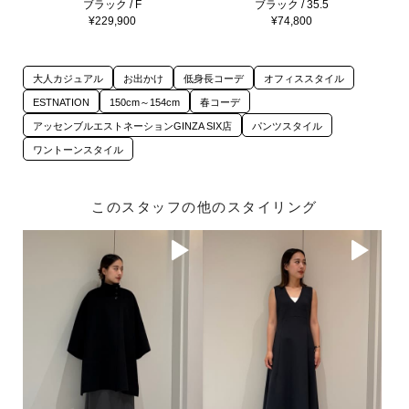
ブラック / F
ブラック / 35.5
¥229,900
¥74,800
大人カジュアル
お出かけ
低身長コーデ
オフィススタイル
ESTNATION
150cm～154cm
春コーデ
アッセンブルエストネーションGINZA SIX店
パンツスタイル
ワントーンスタイル
このスタッフの他のスタイリング