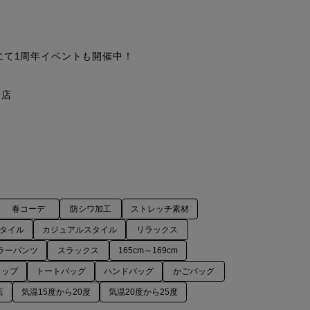
3店舗にて1周年イベントも開催中！

店

春コーデ
防シワ加工
ストレッチ素材
タイル
カジュアルスタイル
リラックス
ラーパンツ
スラックス
165cm～169cm
トップ
トートバッグ
ハンドバッグ
かごバッグ
店
気温15度から20度
気温20度から25度