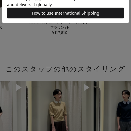
ンツ
TOD'S / ストロー レザー トートバッグ
6
ブラウン / F
¥117,810
このスタッフの他のスタイリング