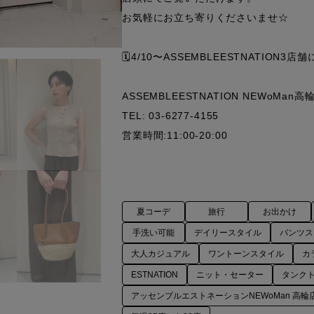
お気軽にお立ち寄りくださいませ☆

🗓️4/10〜ASSEMBLEESTNATION
ASSEMBLEESTNATION NEWoMan高輪
TEL: 03-6277-4155

営業時間:11:00-20:00
夏コーデ
旅行
お出かけ
手洗い可能
デイリースタイル
パンツス
大人カジュアル
ワントーンスタイル
カ
ESTNATION
ニット・セーター
タンク
アッセンブルエストネーションNEWoMan 高輪