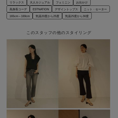
リラックス
大人カジュアル
フェミニン
お出かけ
高身長コーデ
ESTNATION
デザイントップス
ニット・セーター
165cm～169cm
気温20度から25度
気温25度から30度
このスタッフの他のスタイリング