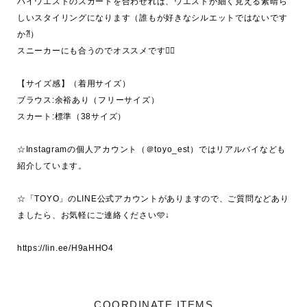
ハイウエストのスカートを合わせれば、ウエストが細く見える素晴ら
しいスタイリングになります（誰もが好きなシルエットではないです
か⁈）

スニーカーにも合うのでオススメです👍🏻

【サイズ感】（着用サイズ）

ブラウス:余裕あり（フリーサイズ）

スカート:標準（38サイズ）

☆Instagramの個人アカウント（＠toyo_est）ではリアルバイなども
紹介しています。

☆「TOYO」のLINE公式アカウントがありますので、ご質問などあり
ましたら、お気軽にご連絡ください🩵↓

COORDINATE ITEMS