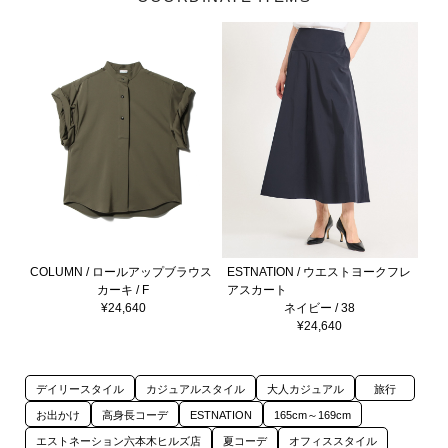
COLUMN / ロールアップブラウス
ESTNATION / ウエストヨークフレ
カーキ / F
アスカート
¥24,640
ネイビー / 38
¥24,640
デイリースタイル
カジュアルスタイル
大人カジュアル
旅行
お出かけ
高身長コーデ
ESTNATION
165cm～169cm
エストネーション六本木ヒルズ店
夏コーデ
オフィススタイル