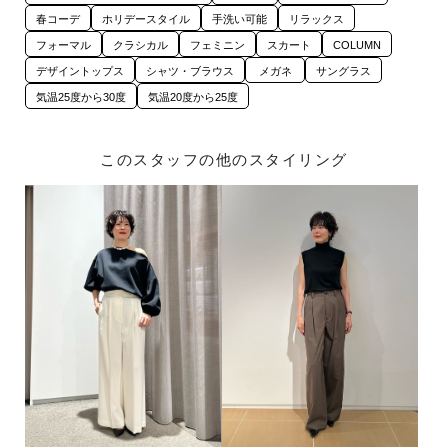
春コーデ
ホリデースタイル
手洗い可能
リラックス
フォーマル
クラシカル
フェミニン
スカート
COLUMN
デザイントップス
シャツ・ブラウス
メガネ
サングラス
気温25度から30度
気温20度から25度
このスタッフの他のスタイリング