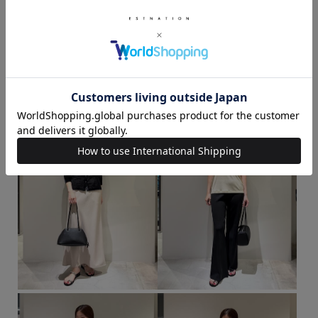
ボタニカル柄
お出かけ
ESTNATION
ニット・セーター
ジレ
パンツドレス
160cm～164cm
エストネーション横浜店
気温20度から25度
気温25度から30度
このスタッフの他のスタイリング