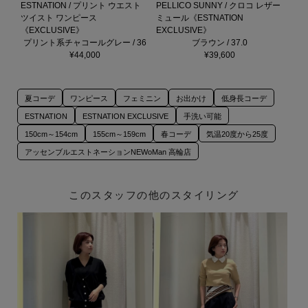
ESTNATION / プリント ウエスト
PELLICO SUNNY / クロコ レザー
ツイスト ワンピース
ミュール《ESTNATION
《EXCLUSIVE》
EXCLUSIVE》
プリント系チャコールグレー / 36
ブラウン / 37.0
¥44,000
¥39,600
夏コーデ
ワンピース
フェミニン
お出かけ
低身長コーデ
ESTNATION
ESTNATION EXCLUSIVE
手洗い可能
150cm～154cm
155cm～159cm
春コーデ
気温20度から25度
アッセンブルエストネーションNEWoMan 高輪店
このスタッフの他のスタイリング