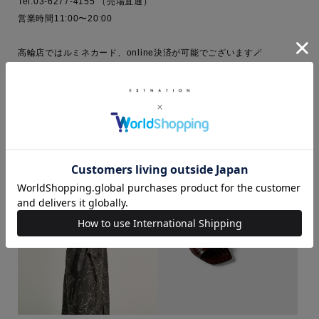
Tel.03-6277-4155 （売場直通）

営業時間11:00〜20:00

高輪店ではルミネカード、online決済が可能でございます🪄

COORDINATE ITEMS