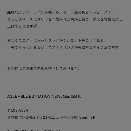
繊細なフラワーラインが映える、モード感のあるワンピース！！

ブラックベースにさりげなく描かれた柄が上品で、大人な雰囲気に仕
上げてくれます🌈

程よくウエストに入ったタックがシルエットを美しく見せ、

一枚でさらっと着るだけでスタイリングが完成するアイテムです🩵

お気軽にご連絡ご来店お待ちしております。

＿＿＿＿＿＿＿＿＿＿＿＿＿＿＿＿＿＿＿＿

ASSEMBLE ESTNATION NEWoMan高輪店

〒108-0074 

東京都港区高輪2丁目21−1ニュウマン高輪 South 3F
