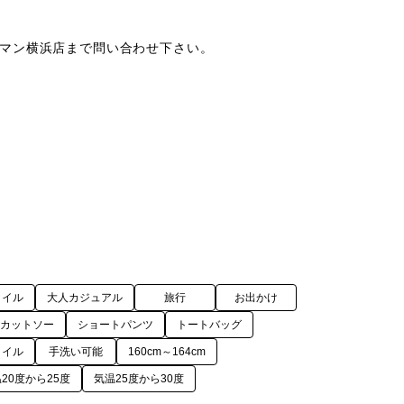
マン横浜店まで問い合わせ下さい。

タイル
大人カジュアル
旅行
お出かけ
・カットソー
ショートパンツ
トートバッグ
タイル
手洗い可能
160cm～164cm
20度から25度
気温25度から30度