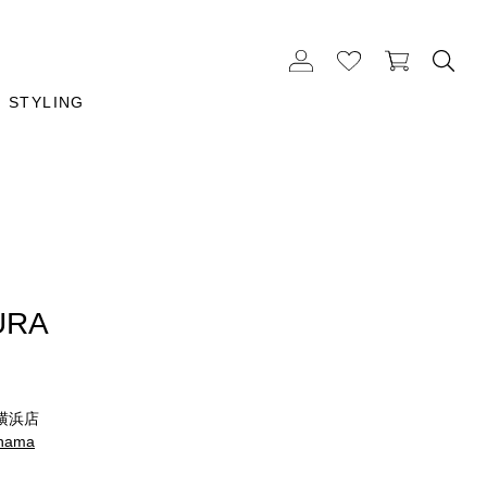
STYLING
URA
横浜店
ohama