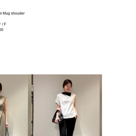
m Mug shouder
/ F
00