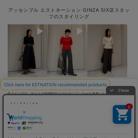
アッセンブル エストネーション GINZA SIX店スタッ
フのスタイリング
TAKAYANAGI / 154cm
NISHIMURA / 165cm
TAKAYANAGI / 154cm
当サイトでは、サイトの利便性向上のためにクッキーを使用いたします。ボタン
View More
から同意の可否を選択してください。選択せずにページを移動した場合、クッキ
ーの使用に同意したことになります。クッキーを通じて収集する情報には「お客
クッキーポリシ
様個人を特定できる情報」は一切含まれておりません。詳細は
ー
をご確認ください。
同意する
同意しない
クッキー設定
メンバーサービス