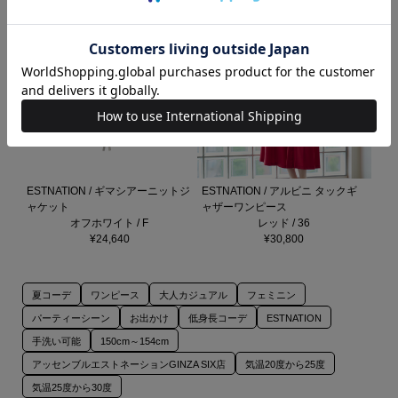
ESTNATION / ギマシアーニットジ
ESTNATION / アルビニ タックギ
ャケット
ャザーワンピース
オフホワイト / F
レッド / 36
¥24,640
¥30,800
夏コーデ
ワンピース
大人カジュアル
フェミニン
パーティーシーン
お出かけ
低身長コーデ
ESTNATION
手洗い可能
150cm～154cm
アッセンブルエストネーションGINZA SIX店
気温20度から25度
気温25度から30度