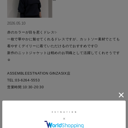
2026.05.10
赤のカラーが目を惹くドレス✨

一枚で華やかに魅せてくれるドレスですが、カットソー素材でとても
着やすくデイリーに着ていただけるのでおすすめです◎

新作のニットジャケットは軽めのお羽織として活躍してくれそうです
☺️

ASSEMBLEESTNATION GINZASIX店

TEL:03-6264-5553

営業時間:10:30-20:30
COORDINATE ITEMS