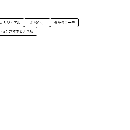
人カジュアル
お出かけ
低身長コーデ
ション六本木ヒルズ店