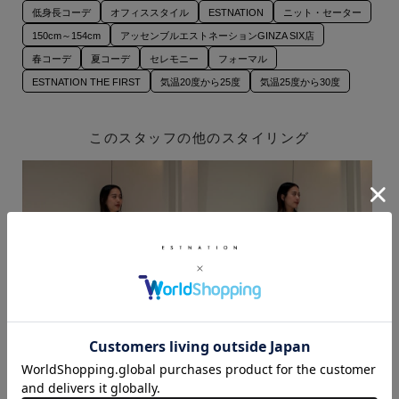
低身長コーデ
オフィススタイル
ESTNATION
ニット・セーター
150cm～154cm
アッセンブルエストネーションGINZA SIX店
春コーデ
夏コーデ
セレモニー
フォーマル
ESTNATION THE FIRST
気温20度から25度
気温25度から30度
このスタッフの他のスタイリング