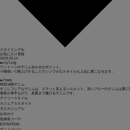
スタイリングを
お気に入り登録
2026.05.14
◆styling

ワントーンのデニム合わせがポイント。

小物使いで格上げすることでシンプルなスタイルも上品に着こなせます。

◆items

REDCARDデニム

すこしフレアなデニムは、スラッと見えるシルエット。淡いブルーのデニムは夏に履
素材が薄手なので、真夏まで履けるデニムです。
デイリースタイル
カジュアルスタイル
大人カジュアル
お出かけ
低身長コーデ
ESTNATION
デニムパンツ