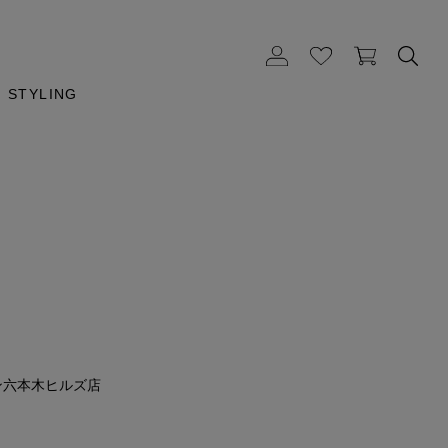
STYLING
m
ン六本木ヒルズ店