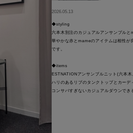
2026.05.13
◆styling

六本木別注のカジュアルアンサンブルとm
華やかな赤とmameのアイテムは相性
です。

◆items

ESTNATIONアンサンブルニット(六本木
ハリのあるリブのタンクトップとカーディ
コンサバすぎないカジュアルダウンできる