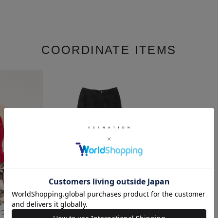
COORDINATE ITEMS
リーブニット
Mame Kurogouchi / ジャカード織りA