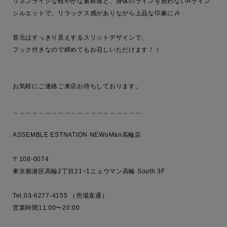
リネンライクな軽やかな素材感と、身体のラインを拾わないAライン
シルエットで、リラックス感がありながら上品な印象に🎶

首元はすっきり見えするスリットデザインで、

フック付きなので締めてもお召しいただけます！！

お気軽にご連絡ご来店お待ちしております。

＿＿＿＿＿＿＿＿＿＿＿＿＿＿＿＿＿＿＿＿

ASSEMBLE ESTNATION NEWoMan高輪店

〒108-0074 

東京都港区高輪2丁目21−1ニュウマン高輪 South 3F

Tel.03-6277-4155 （売場直通）

営業時間11:00〜20:00
