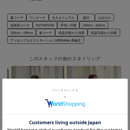
夏コーデ
ワンピース
大人カジュアル
旅行
お出かけ
低身長コーデ
ESTNATION
手洗い可能
150cm～154cm
155cm～159cm
春コーデ
気温20度から25度
気温25度から30度
アッセンブルエストネーションNEWoMan 高輪店
このスタッフの他のスタイリング