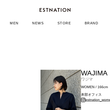
MEN
NEWS
STORE
BRAND
WAJIMA
ワジマ
WOMEN / 166cm
本部オフィス
estnation_wom