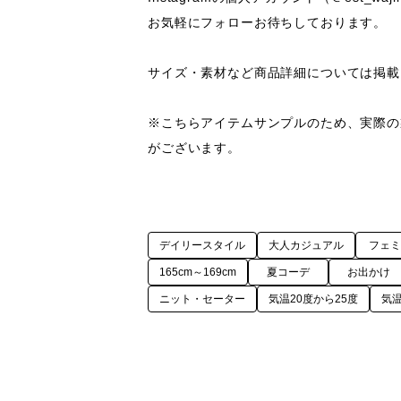
お気軽にフォローお待ちしております。

サイズ・素材など商品詳細については掲載
※こちらアイテムサンプルのため、実際の
がございます。
デイリースタイル
大人カジュアル
フェ
165cm～169cm
夏コーデ
お出かけ
ニット・セーター
気温20度から25度
気温