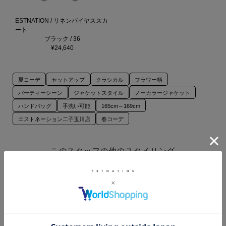
ESTNATION / リネンバイヤススカ
ート
ブラック / 36
¥24,640
夏コーデ
セットアップ
クラシカル
フラワー柄
パーティーシーン
ジャケットスタイル
ノーカラージャケット
ハンドバッグ
手洗い可能
165cm～169cm
エストネーション二子玉川店
春コーデ
このスタッフの他のスタイリング