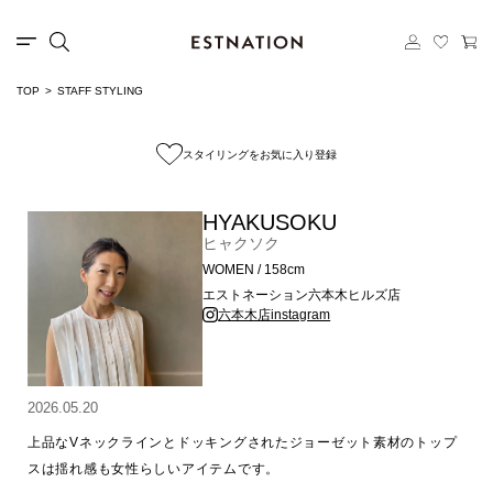
TOP
STAFF STYLING
スタイリングをお気に入り登録
HYAKUSOKU
ヒャクソク
WOMEN / 158cm
エストネーション六本木ヒルズ店
六本木店instagram
2026.05.20
上品なVネックラインとドッキングされたジョーゼット素材のトップ
スは揺れ感も女性らしいアイテムです。
