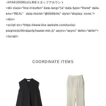
↓HYAKUSOKUのLINEスタッフアカウント

<div class="line-it-button" data-lang="ja" data-type="friend" data-
env="REAL"   data-lineId="@068felhc" style="display: none;">
</div>

<script src="https://www.line-website.com/social-
plugins/js/thirdparty/loader.min.js" async="async" defer="defer">
</script>

COORDINATE ITEMS