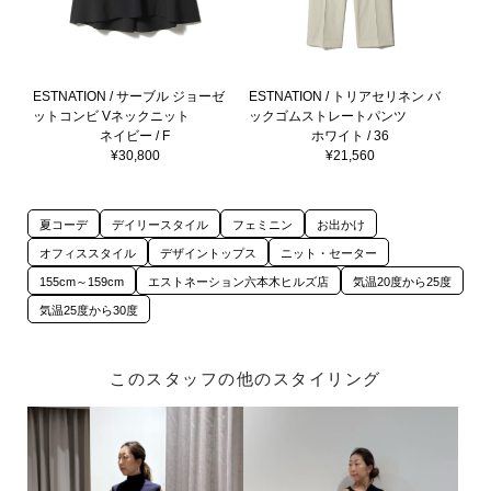
ESTNATION / サーブル ジョーゼ
ESTNATION / トリアセリネン バ
ットコンビ Vネックニット
ックゴムストレートパンツ
ネイビー / F
ホワイト / 36
¥30,800
¥21,560
夏コーデ
デイリースタイル
フェミニン
お出かけ
オフィススタイル
デザイントップス
ニット・セーター
155cm～159cm
エストネーション六本木ヒルズ店
気温20度から25度
気温25度から30度
このスタッフの他のスタイリング