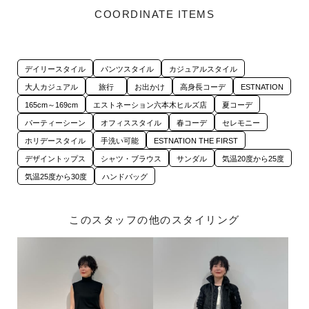
COORDINATE ITEMS
デイリースタイル
パンツスタイル
カジュアルスタイル
大人カジュアル
旅行
お出かけ
高身長コーデ
ESTNATION
165cm～169cm
エストネーション六本木ヒルズ店
夏コーデ
パーティーシーン
オフィススタイル
春コーデ
セレモニー
ホリデースタイル
手洗い可能
ESTNATION THE FIRST
デザイントップス
シャツ・ブラウス
サンダル
気温20度から25度
気温25度から30度
ハンドバッグ
このスタッフの他のスタイリング