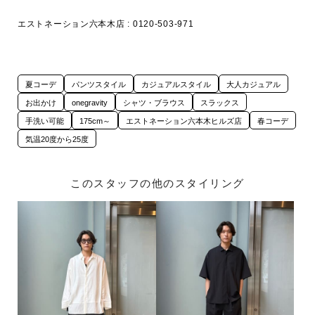
夏コーデ
パンツスタイル
カジュアルスタイル
大人カジュアル
お出かけ
onegravity
シャツ・ブラウス
スラックス
手洗い可能
175cm～
エストネーション六本木ヒルズ店
春コーデ
気温20度から25度
このスタッフの他のスタイリング