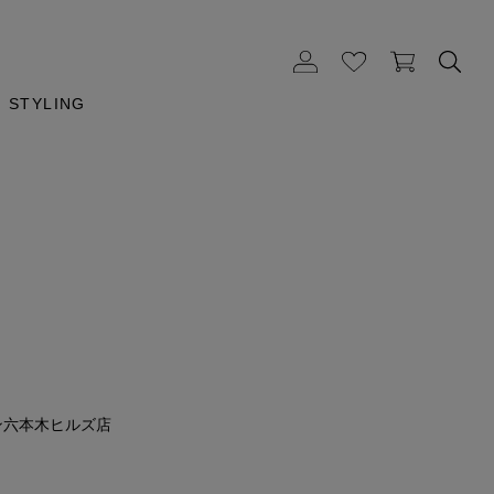
STYLING
m
ン六本木ヒルズ店