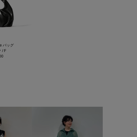
ote バッグ
/ F
00