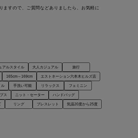
がありますので、ご質問などありましたら、お気軽に
ュアルスタイル
大人カジュアル
旅行
165cm～169cm
エストネーション六本木ヒルズ店
イル
手洗い可能
リラックス
フェミニン
プス
ニット・セーター
ハンドバッグ
ズ
リング
ブレスレット
気温20度から25度