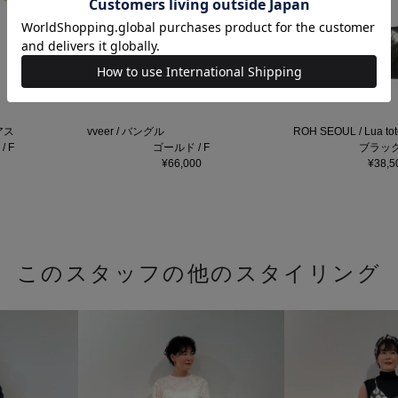
アス
vveer / バングル
ROH SEOUL / Lua t
 F
ゴールド / F
ブラック 
¥66,000
¥38,5
このスタッフの他のスタイリング