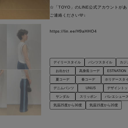
☆「TOYO」のLINE公式アカウント
ご連絡ください🩵↓

デイリースタイル
パンツスタイル
カジ
お出かけ
高身長コーデ
ESTNATION
夏コーデ
春コーデ
ホリデースタ
デニムパンツ
UNUS
デザイントッ
サンダル
スリッポン
バレエシュー
気温25度から30度
気温15度から20度