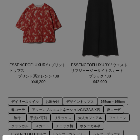
ESSENCEOFLUXURY / プリント
ESSENCEOFLUXURY / ウエスト
トップス
リブジャージータイトスカート
プリント系オレンジ / 38
ブラック / 38
¥46,200
¥42,900
デイリースタイル
お出かけ
デザイントップス
165cm～169cm
春コーデ
アッセンブルエストネーションGINZA SIX店
夏コーデ
旅行
手洗い可能
リラックス
大人カジュアル
フェミニン
クラシカル
スカート
チェック柄
ボタニカル柄
ESSENCEOFLUXURY
Tシャツ・カットソー
シャツ・ブラウス