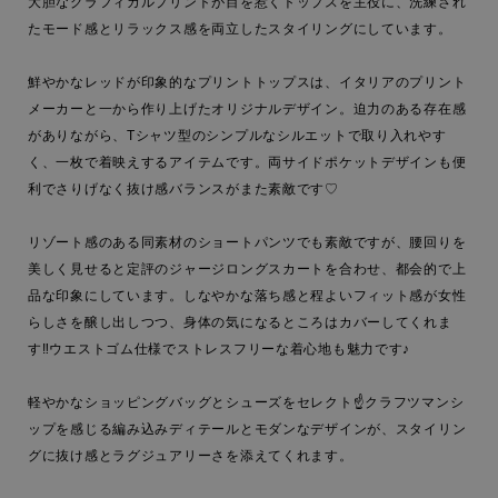
大胆なグラフィカルプリントが目を惹くトップスを主役に、洗練され
たモード感とリラックス感を両立したスタイリングにしています。

鮮やかなレッドが印象的なプリントトップスは、イタリアのプリント
メーカーと一から作り上げたオリジナルデザイン。迫力のある存在感
がありながら、Tシャツ型のシンプルなシルエットで取り入れやす
く、一枚で着映えするアイテムです。両サイドポケットデザインも便
利でさりげなく抜け感バランスがまた素敵です♡

リゾート感のある同素材のショートパンツでも素敵ですが、腰回りを
美しく見せると定評のジャージロングスカートを合わせ、都会的で上
品な印象にしています。しなやかな落ち感と程よいフィット感が女性
らしさを醸し出しつつ、身体の気になるところはカバーしてくれま
す‼︎ウエストゴム仕様でストレスフリーな着心地も魅力です♪

軽やかなショッピングバッグとシューズをセレクト☝️クラフツマンシ
ップを感じる編み込みディテールとモダンなデザインが、スタイリン
グに抜け感とラグジュアリーさを添えてくれます。
