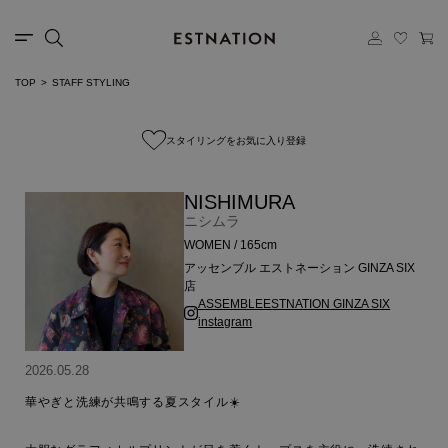
TOP
STAFF STYLING
スタイリングをお気に入り登録
NISHIMURA
ニシムラ
WOMEN / 165cm
アッセンブル エストネーション GINZA SIX
店
ASSEMBLEESTNATION GINZA SIX
instagram
2026.05.28
華やぎと洗練が共鳴する夏スタイル☀️
