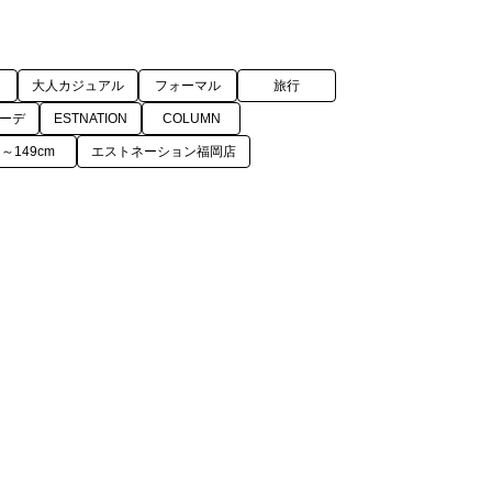
ス
大人カジュアル
フォーマル
旅行
ーデ
ESTNATION
COLUMN
～149cm
エストネーション福岡店