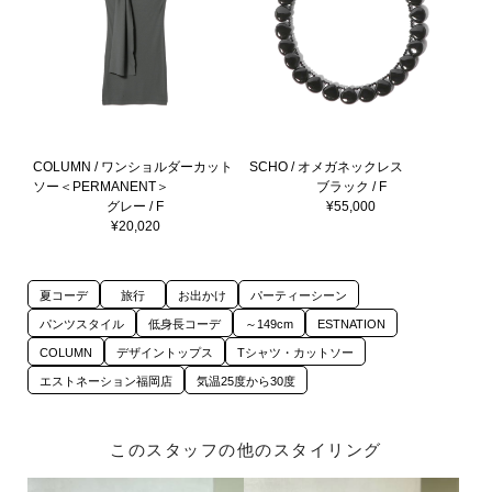
COLUMN / ワンショルダーカット
SCHO / オメガネックレス
ソー＜PERMANENT＞
ブラック / F
グレー / F
¥55,000
¥20,020
夏コーデ
旅行
お出かけ
パーティーシーン
パンツスタイル
低身長コーデ
～149cm
ESTNATION
COLUMN
デザイントップス
Tシャツ・カットソー
エストネーション福岡店
気温25度から30度
このスタッフの他のスタイリング