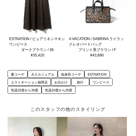
ESTNATION / ピュアリネンマキシ
A VACATION / SABRINA ライラッ
ワンピース
クレオパードバッグ
ダークブラウン / 36
プリント系ブラウン / F
¥35,420
¥43,890
夏コーデ
大人カジュアル
低身長コーデ
ESTNATION
エストネーション福岡店
お出かけ
旅行
ワンピース
気温25度から30度
気温20度から25度
このスタッフの他のスタイリング